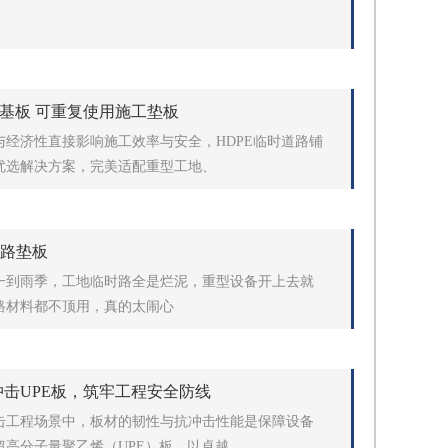
路基板 可重复使用施工垫板
经济性直接影响施工效率与安全，HDPE临时道路铺
优选解决方案，完美适配重型工地、
铺路垫板
一到雨季，工地临时路全是烂泥，重型设备开上去就
路材料都不顶用，真的太闹心
冲击UPE板，筑牢工程安全防线
击工程场景中，板材的韧性与抗冲击性能是保障设备
高分子量聚乙烯（UPE）板，以卓越