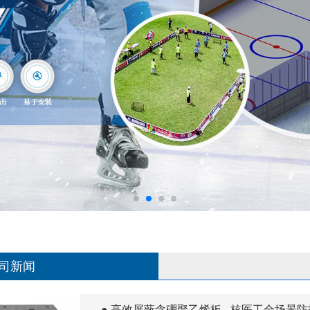
司新闻
● 高效屏蔽含硼聚乙烯板 - 核医工全场景