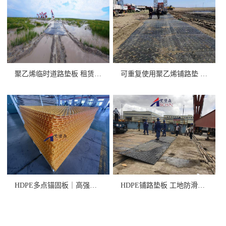
聚乙烯临时道路垫板 租赁/销售
可重复使用聚乙烯铺路垫 高承重
HDPE多点锚固板｜高强度+卓
HDPE铺路垫板 工地防滑抗压