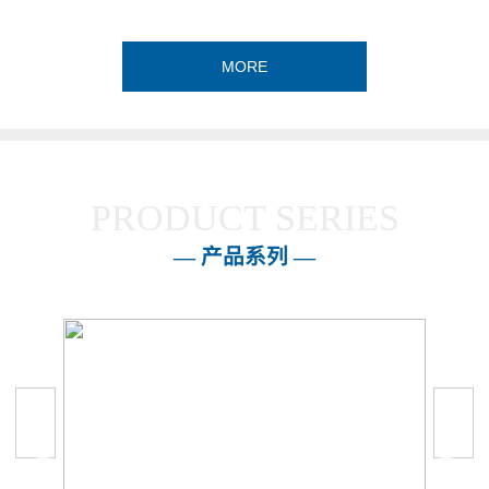
MORE
PRODUCT SERIES
— 产品系列 —