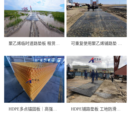
聚乙烯临时道路垫板 租赁/销售
可重复使用聚乙烯铺路垫 高承重
HDPE多点锚固板｜高强度+卓
HDPE铺路垫板 工地防滑抗压