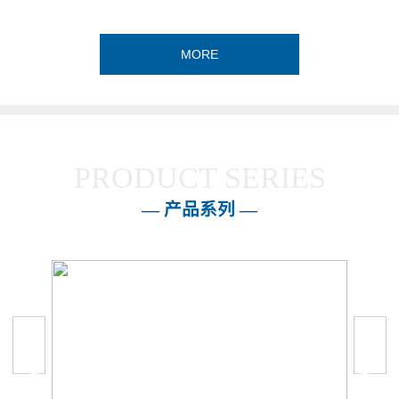
MORE
PRODUCT SERIES
— 产品系列 —