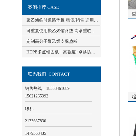
案例推荐 CASE
聚乙烯临时道路垫板 租赁/销售 适用于多种工地场景
可重复使用聚乙烯铺路垫 高承重临时道路板 泥沼地施工神器
定制高分子聚乙烯支腿垫板
HDPE多点锚固板｜高强度+卓越防水抗渗，市政水利工程优选
联系我们 CONTACT
销售热线：18553461689
15621265392
QQ：
2133667830
1479363435