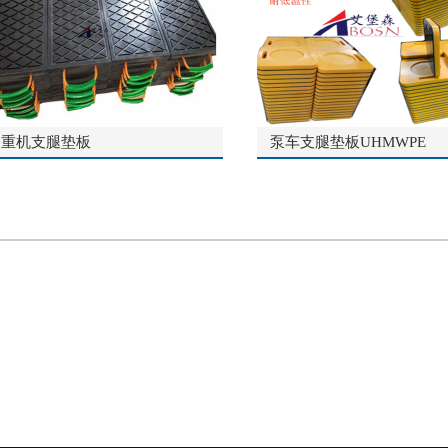
起重机支腿垫板
泵车支腿垫板UHMWPE