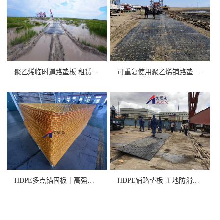
聚乙烯临时道路垫板 租赁/销售
可重复使用聚乙烯铺路垫 高承重
HDPE多点锚固板｜高强度+卓
HDPE铺路垫板 工地防滑抗压