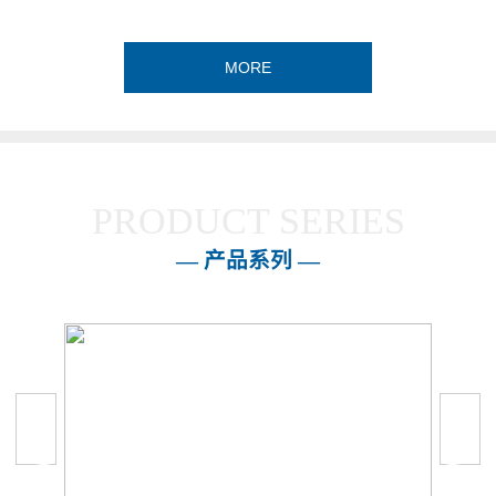
MORE
PRODUCT SERIES
— 产品系列 —