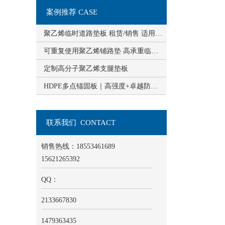
案例推荐 CASE
聚乙烯临时道路垫板 租赁/销售 适用于多种工地场景
可重复使用聚乙烯铺路垫 高承重临时道路板 泥沼地施工神器
定制高分子聚乙烯支腿垫板
HDPE多点锚固板｜高强度+卓越防水抗渗，市政水利工程优选
联系我们 CONTACT
销售热线：18553461689
15621265392
QQ：
2133667830
1479363435