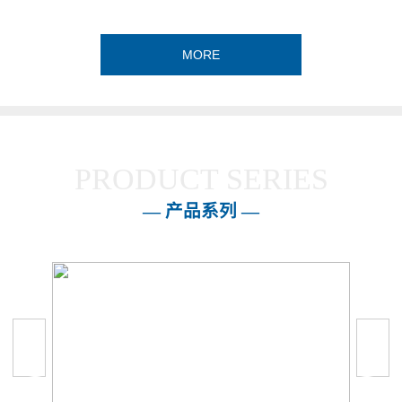
MORE
PRODUCT SERIES
— 产品系列 —