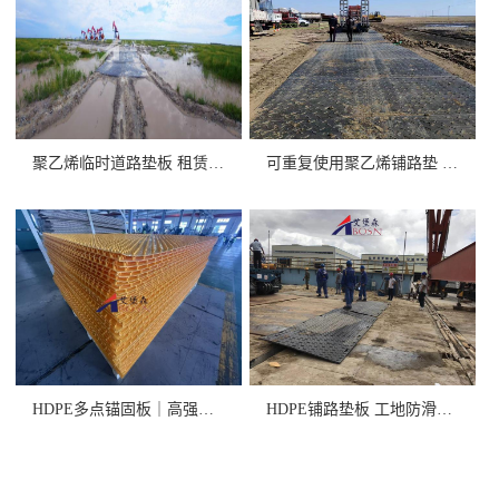
聚乙烯临时道路垫板 租赁/销售
可重复使用聚乙烯铺路垫 高承重
HDPE多点锚固板｜高强度+卓
HDPE铺路垫板 工地防滑抗压