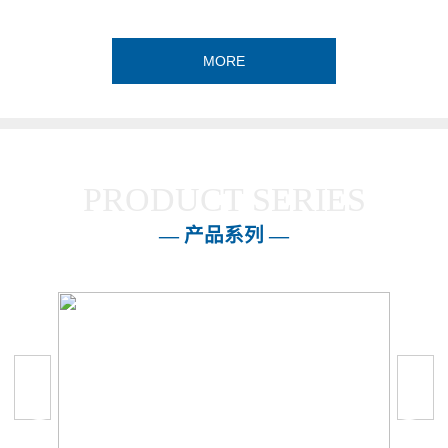
MORE
PRODUCT SERIES
— 产品系列 —