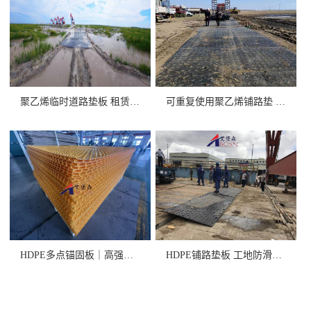
聚乙烯临时道路垫板 租赁/销售
可重复使用聚乙烯铺路垫 高承重
HDPE多点锚固板｜高强度+卓
HDPE铺路垫板 工地防滑抗压