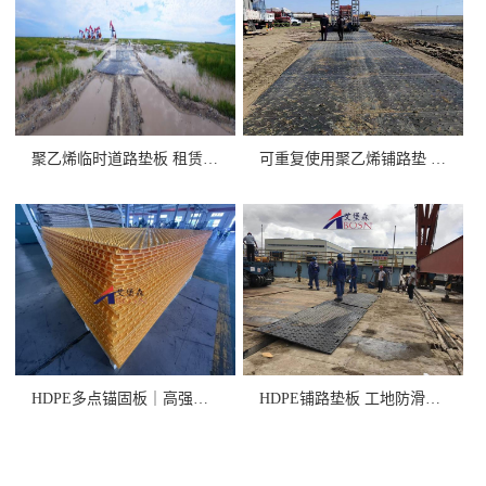
聚乙烯临时道路垫板 租赁/销售
可重复使用聚乙烯铺路垫 高承重
HDPE多点锚固板｜高强度+卓
HDPE铺路垫板 工地防滑抗压