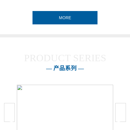
MORE
PRODUCT SERIES
— 产品系列 —