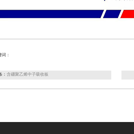
键词：
条：
含硼聚乙烯中子吸收板