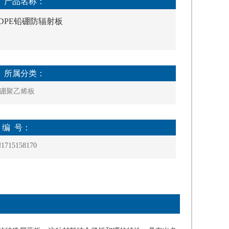
 产品名称：
DPE铅硼防辐射板
 所属分类：
硼聚乙烯板
◆ 编 号：
1715158170