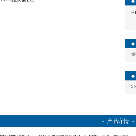
◆
H
◆
铅
SN
－ 产品详情 －