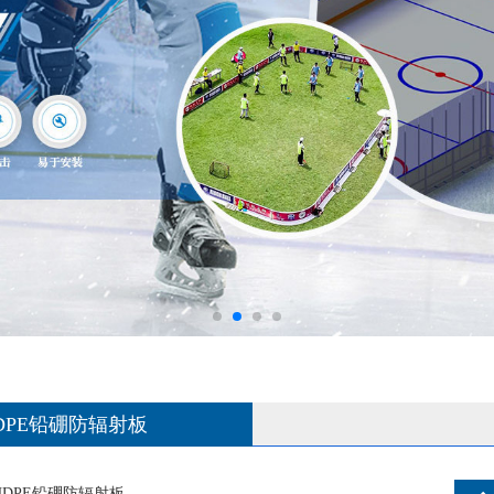
DPE铅硼防辐射板